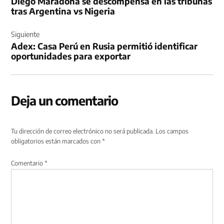
Diego Maradona se descompensa en las tribunas
entradas
tras Argentina vs Nigeria
Siguiente
Adex: Casa Perú en Rusia permitió identificar
oportunidades para exportar
Deja un comentario
Tu dirección de correo electrónico no será publicada.
Los campos
obligatorios están marcados con
*
Comentario
*