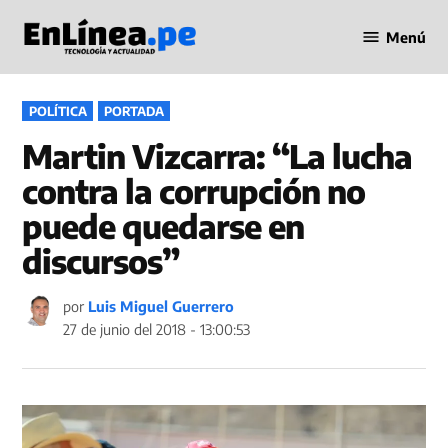
Saltar
Menú
al
Periodismo
contenido
en Línea
PUBLICADO
POLÍTICA
PORTADA
EN
Martin Vizcarra: “La lucha
contra la corrupción no
puede quedarse en
discursos”
por
Luis Miguel Guerrero
27 de junio del 2018 - 13:00:53