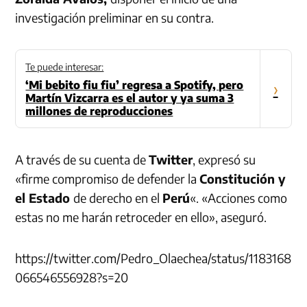
investigación preliminar en su contra.
Te puede interesar:
‘Mi bebito fiu fiu’ regresa a Spotify, pero
›
Martín Vizcarra es el autor y ya suma 3
millones de reproducciones
A través de su cuenta de
Twitter
, expresó su
«firme compromiso de defender la
Constitución y
el Estado
de derecho en el
Perú
«. «Acciones como
estas no me harán retroceder en ello», aseguró.
https://twitter.com/Pedro_Olaechea/status/1183168
066546556928?s=20