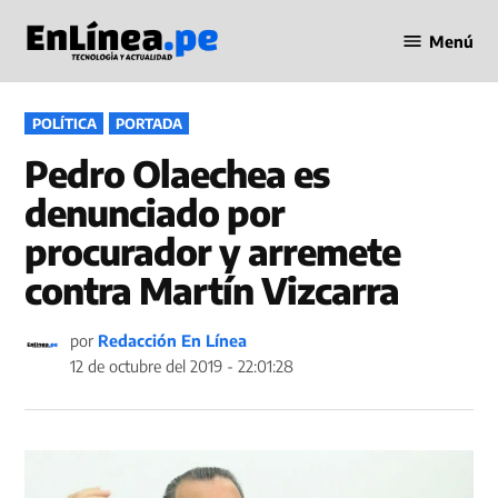
Saltar
Menú
al
Periodismo
contenido
en Línea
PUBLICADO
POLÍTICA
PORTADA
EN
Pedro Olaechea es
denunciado por
procurador y arremete
contra Martín Vizcarra
por
Redacción En Línea
12 de octubre del 2019 - 22:01:28