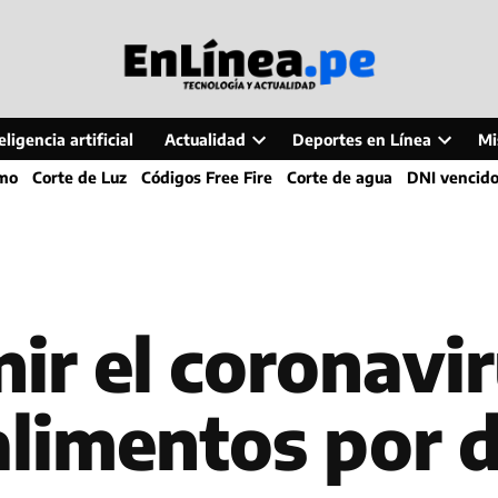
ligencia artificial
Actualidad
Deportes en Línea
Mi
Open
Open
smo
Corte de Luz
Códigos Free Fire
Corte de agua
DNI vencid
dropdown
dropdo
menu
menu
r el coronaviru
alimentos por d