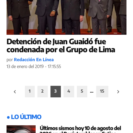
Detención de Juan Guaidó fue
condenada por el Grupo de Lima
por
Redacción En Línea
13 de enero del 2019 - 17:15:55
Paginación
1
2
3
4
5
…
15
de
entradas
● LO ÚLTIMO
Últimos sismos hoy 10 de agosto del