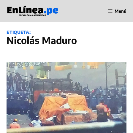
Saltar
Menú
al
Periodismo
contenido
en Línea
ETIQUETA:
Nicolás Maduro