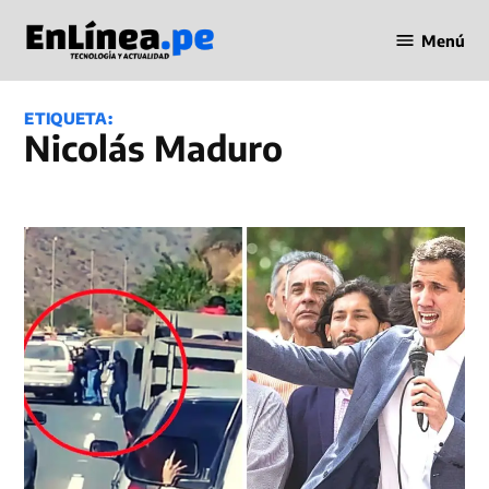
Saltar
Menú
al
Periodismo
contenido
en Línea
ETIQUETA:
Nicolás Maduro