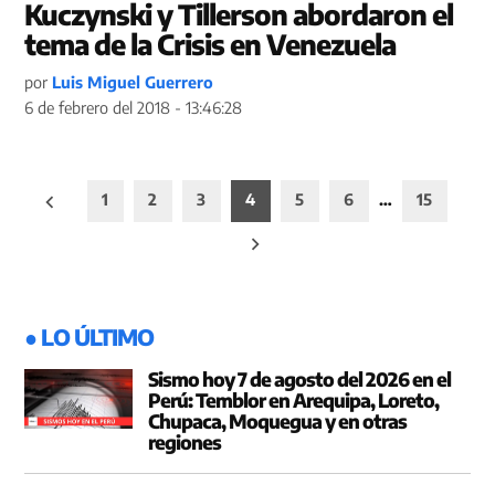
Kuczynski y Tillerson abordaron el
tema de la Crisis en Venezuela
por
Luis Miguel Guerrero
6 de febrero del 2018 - 13:46:28
Paginación
1
2
3
4
5
6
…
15
de
entradas
● LO ÚLTIMO
Sismo hoy 7 de agosto del 2026 en el
Perú: Temblor en Arequipa, Loreto,
Chupaca, Moquegua y en otras
regiones