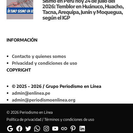
Sismo en Perú hoy 24 de julio del
2026: Temblor en Huánuco, Huacho,
Tacna, Arequipa, Junín y Moquegua,
según el IGP
INFORMACIÓN
Contacto y quienes somos
Privacidad y condiciones de uso
COPYRIGHT
© 2025 - 2026 / Grupo Periodismo en Línea
admin@enlinea.pe
admin@periodismoenlinea.org
© 2026 Periodismo en Línea
Política de privacidad / Términos y condiciones de uso
Google
Facebook
Twitter
Whatsapp
Instagram
YouTube
Web
Pinterest
Linkedin