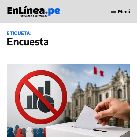
Saltar
Menú
al
Periodismo
contenido
en Línea
ETIQUETA:
encuesta