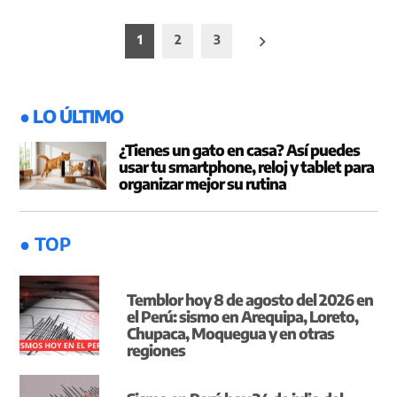
Paginación
1
2
3
de
entradas
● LO ÚLTIMO
¿Tienes un gato en casa? Así puedes
usar tu smartphone, reloj y tablet para
organizar mejor su rutina
● TOP
Temblor hoy 8 de agosto del 2026 en
el Perú: sismo en Arequipa, Loreto,
Chupaca, Moquegua y en otras
regiones