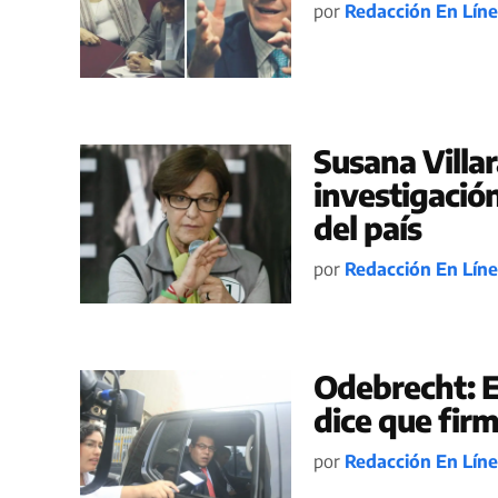
por
Redacción En Lín
Susana Villar
investigació
del país
por
Redacción En Lín
Odebrecht: E
dice que fir
por
Redacción En Lín