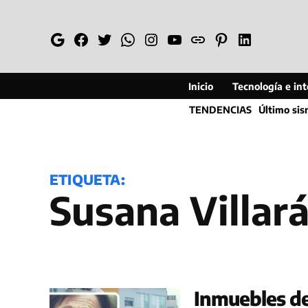
Saltar
al
Google
Facebook
Twitter
Whatsapp
Instagram
YouTube
Web
Pinterest
Linkedin
contenido
Inicio
Tecnología e inte
TENDENCIAS
Último si
ETIQUETA:
Susana Villar
Inmuebles de