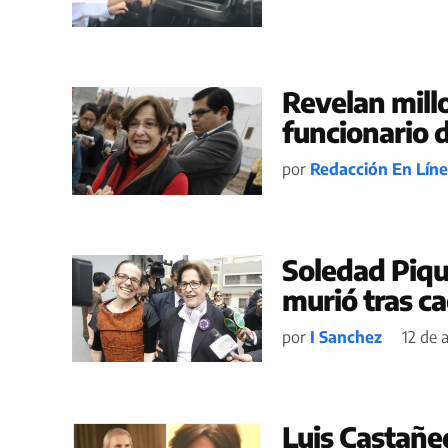
Revelan mill
funcionario 
por
Redacción En Lín
Soledad Pique
murió tras ca
por
I Sanchez
12 de 
Luis Castañe