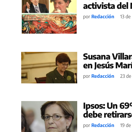
activista de
por
Redacción
13 de
Susana Villa
en Jesús Mar
por
Redacción
23 de
Ipsos: Un 69
debe retirarse
por
Redacción
19 de