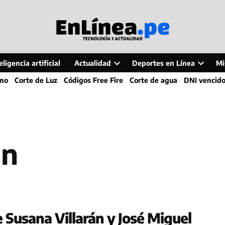
ligencia artificial
Actualidad
Deportes en Línea
Mi
Open
Open
smo
Corte de Luz
Códigos Free Fire
Corte de agua
DNI vencid
dropdown
dropdo
menu
menu
án
 Susana Villarán y José Miguel